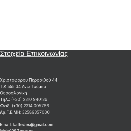
Στοιχεία Επικοινωνίας
Χριστοφόρου Περραιβού 44
Τ.Κ 555 34 Άνω Τούμπα
Θεσσαλονίκη
Τηλ.
: (+30) 2310 940136
Φαξ
: (+30) 2314 005766
Αρ.Γ.Ε.ΜΗ
: 32589357000
Email
:
kaffedes@gmail.com
Web:
1987.com.gr