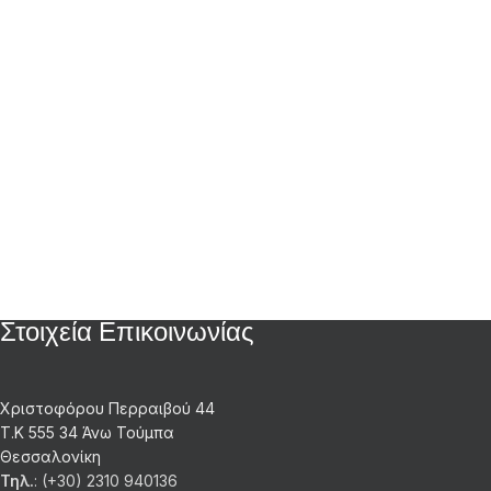
Στοιχεία Επικοινωνίας
Χριστοφόρου Περραιβού 44
Τ.Κ 555 34 Άνω Τούμπα
Θεσσαλονίκη
Τηλ.
: (+30) 2310 940136