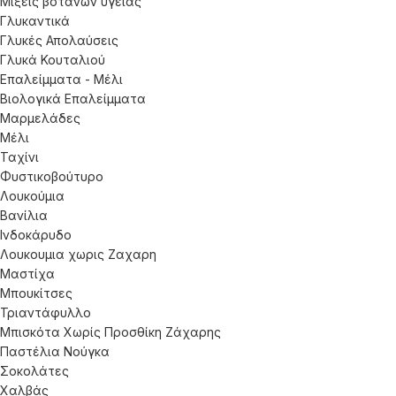
Μίξεις βοτάνων υγείας
Γλυκαντικά
Γλυκές Απολαύσεις
Γλυκά Κουταλιού
Επαλείμματα - Μέλι
Βιολογικά Επαλείμματα
Μαρμελάδες
Μέλι
Ταχίνι
Φυστικοβούτυρο
Λουκούμια
Βανίλια
Ινδοκάρυδο
Λουκουμια χωρις Ζαχαρη
Μαστίχα
Μπουκίτσες
Τριαντάφυλλο
Μπισκότα Χωρίς Προσθίκη Ζάχαρης
Παστέλια Νούγκα
Σοκολάτες
Χαλβάς