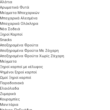
Αλάτια
Αρωματικά Φυτά
Μείγματα Μπαχαρικών
Μπαχαρικά Αλεσμένα
Μπαχαρικά Ολόκληρα
Νέα Σοδειά
Ξηροί Καρποί
Snacks
Αποξηραμένα Φρούτα
Αποξηραμένα Φρούτα Με Ζάχαρη
Αποξηραμένα Φρούτα Χωρίς Ζάχαρη
Μείγματα
Ξηροί καρποί με κέλυφος
Ψημένοι ξηροί καρποί
Ωμοί Ξηροί καρποί
Παραδοσιακά
Ελαιόλαδα
Ζυμαρικά
Κουραμπίες
Μανιτάρια
Ντάκος-Παξιμάδια