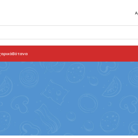
Α
αρικά
Βότανα
THDAY SHOP
Girl's Birthday
23 products