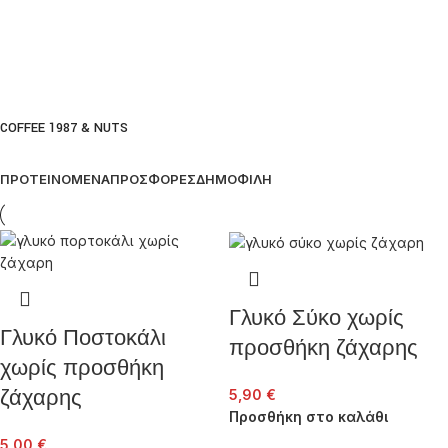
ΝΕΑ
HAPPY
ΑΡΩΜΑΤΑ
BIRTHDAY
Εναλλακτικοί
Χαρούμενα
Καφέδες
Γενέθλια
COFFEE 1987 & NUTS
ΠΡΟΤΕΙΝΟΜΕΝΑ
ΠΡΟΣΦΟΡΕΣ
ΔΗΜΟΦΙΛΗ
Για τους
Θα
λάτρεις
βρείτε
του Καφέ
ότι
με
χρειάζεστε
εναλλακτικές
για να
προτάσεις
οργανώστε
χωρίς
το πάρτυ
Γλυκό Σύκο χωρίς
Γλυκό Ποστοκάλι
Καφείνη
γενεθλίων
προσθήκη ζάχαρης
ΔΕΙΤΕ
ΔΕΙΤΕ
χωρίς προσθήκη
ζάχαρης
5,90
€
Προσθήκη στο καλάθι
5,00
€