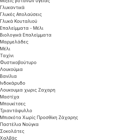
Μίξεις βοτάνων υγείας
Γλυκαντικά
Γλυκές Απολαύσεις
Γλυκά Κουταλιού
Επαλείμματα - Μέλι
Βιολογικά Επαλείμματα
Μαρμελάδες
Μέλι
Ταχίνι
Φυστικοβούτυρο
Λουκούμια
Βανίλια
Ινδοκάρυδο
Λουκουμια χωρις Ζαχαρη
Μαστίχα
Μπουκίτσες
Τριαντάφυλλο
Μπισκότα Χωρίς Προσθίκη Ζάχαρης
Παστέλια Νούγκα
Σοκολάτες
Χαλβάς