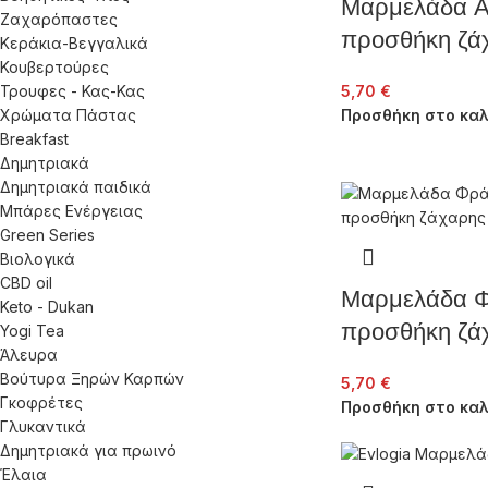
Μαρμελάδα Α
Ζαχαρόπαστες
προσθήκη ζά
Κεράκια-Βεγγαλικά
Κουβερτούρες
Τρουφες - Κας-Κας
5,70
€
Χρώματα Πάστας
Προσθήκη στο καλ
Breakfast
Δημητριακά
Δημητριακά παιδικά
Μπάρες Ενέργειας
Green Series
Βιολογικά
CBD oil
Μαρμελάδα Φ
Keto - Dukan
προσθήκη ζά
Yogi Tea
Άλευρα
Βούτυρα Ξηρών Καρπών
5,70
€
Γκοφρέτες
Προσθήκη στο καλ
Γλυκαντικά
Δημητριακά για πρωινό
Έλαια