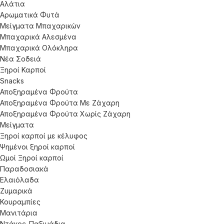
Αλάτια
Αρωματικά Φυτά
Μείγματα Μπαχαρικών
Μπαχαρικά Αλεσμένα
Μπαχαρικά Ολόκληρα
Νέα Σοδειά
Ξηροί Καρποί
Snacks
Αποξηραμένα Φρούτα
Αποξηραμένα Φρούτα Με Ζάχαρη
Αποξηραμένα Φρούτα Χωρίς Ζάχαρη
Μείγματα
Ξηροί καρποί με κέλυφος
Ψημένοι ξηροί καρποί
Ωμοί Ξηροί καρποί
Παραδοσιακά
Ελαιόλαδα
Ζυμαρικά
Κουραμπίες
Μανιτάρια
Ντάκος-Παξιμάδια