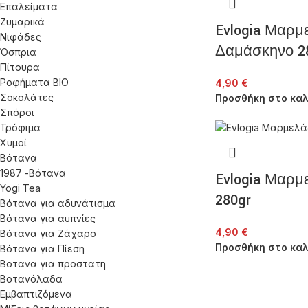
Επαλείματα
Ζυμαρικά
Evlogia Μαρμ
Νιφάδες
Δαμάσκηνο 2
Όσπρια
Πίτουρα
Ροφήματα ΒΙΟ
4,90
€
Σοκολάτες
Προσθήκη στο καλ
Σπόροι
Τρόφιμα
Χυμοί
Βότανα
1987 -Βότανα
Evlogia Μαρμ
Yogi Tea
280gr
Βότανα για αδυνάτισμα
Βότανα για αυπνίες
4,90
€
Βότανα για Ζάχαρο
Προσθήκη στο καλ
Βότανα για Πίεση
Βοτανα για προστατη
Βοτανόλαδα
Εμβαπτιζόμενα