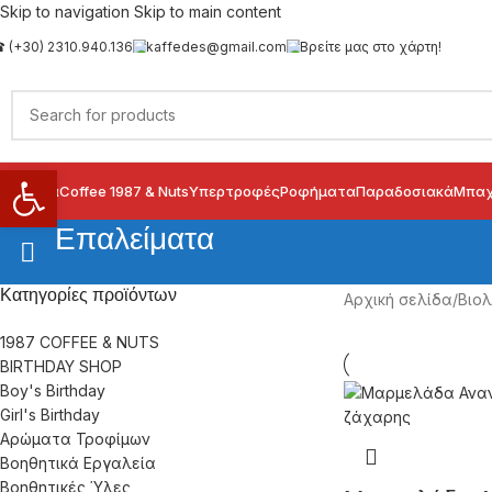
Skip to navigation
Skip to main content
 (+30) 2310.940.136
kaffedes@gmail.com
Βρείτε μας στο χάρτη!
Ανοίξτε τη γραμμή εργαλείων
ιολογικά
Coffee 1987 & Nuts
Υπερτροφές
Ροφήματα
Παραδοσιακά
Μπαχ
Επαλείματα
Κατηγορίες προϊόντων
Αρχική σελίδα
/
Βιολ
1987 COFFEE & NUTS
BIRTHDAY SHOP
Boy's Birthday
Girl's Birthday
Αρώματα Τροφίμων
Βοηθητικά Εργαλεία
Βοηθητικές Ύλες