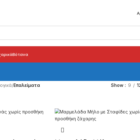
Α
αρικά
Βότανα
ογικά
/
Επαλείματα
Show
9
1