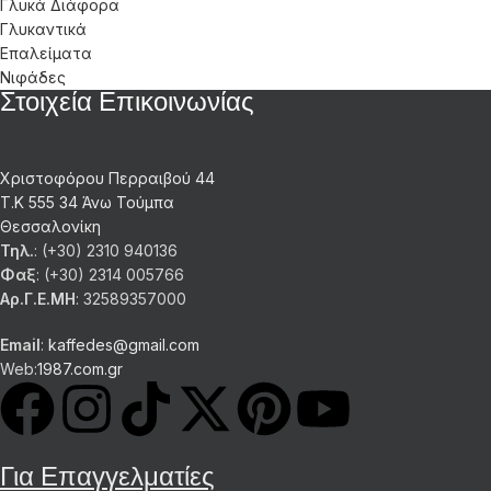
Γλυκά Διάφορα
Γλυκαντικά
Επαλείματα
Νιφάδες
Στοιχεία Επικοινωνίας
Χριστοφόρου Περραιβού 44
Τ.Κ 555 34 Άνω Τούμπα
Θεσσαλονίκη
Τηλ.
: (+30) 2310 940136
Φαξ
: (+30) 2314 005766
Αρ.Γ.Ε.ΜΗ
: 32589357000
Email
:
kaffedes@gmail.com
Web:
1987.com.gr
Για Επαγγελματίες