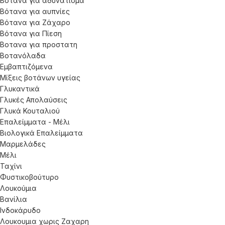
Βότανα για αδυνάτισμα
Βότανα για αυπνίες
Βότανα για Ζάχαρο
Βότανα για Πίεση
Βοτανα για προστατη
Βοτανόλαδα
Εμβαπτιζόμενα
Μίξεις βοτάνων υγείας
Γλυκαντικά
Γλυκές Απολαύσεις
Γλυκά Κουταλιού
Επαλείμματα - Μέλι
Βιολογικά Επαλείμματα
Μαρμελάδες
Μέλι
Ταχίνι
Φυστικοβούτυρο
Λουκούμια
Βανίλια
Ινδοκάρυδο
Λουκουμια χωρις Ζαχαρη