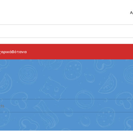
Α
αρικά
Βότανα
ογικά
/
CBD oil
 προϊόν που να ταιριάζει με την επιλογή σας.