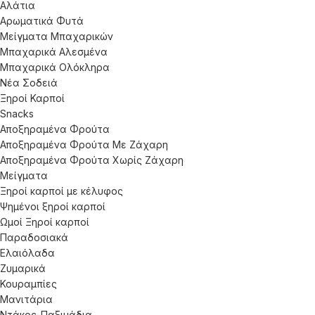
Αλάτια
Αρωματικά Φυτά
Μείγματα Μπαχαρικών
Μπαχαρικά Αλεσμένα
Μπαχαρικά Ολόκληρα
Νέα Σοδειά
Ξηροί Καρποί
Snacks
Αποξηραμένα Φρούτα
Αποξηραμένα Φρούτα Με Ζάχαρη
Αποξηραμένα Φρούτα Χωρίς Ζάχαρη
Μείγματα
Ξηροί καρποί με κέλυφος
Ψημένοι ξηροί καρποί
Ωμοί Ξηροί καρποί
Παραδοσιακά
Ελαιόλαδα
Ζυμαρικά
Κουραμπίες
Μανιτάρια
Ντάκος-Παξιμάδια