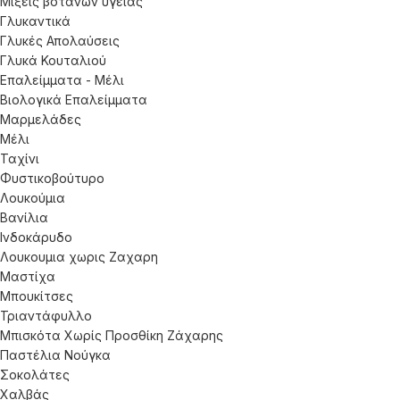
Μίξεις βοτάνων υγείας
Γλυκαντικά
Γλυκές Απολαύσεις
Γλυκά Κουταλιού
Επαλείμματα - Μέλι
Βιολογικά Επαλείμματα
Μαρμελάδες
Μέλι
Ταχίνι
Φυστικοβούτυρο
Λουκούμια
Βανίλια
Ινδοκάρυδο
Λουκουμια χωρις Ζαχαρη
Μαστίχα
Μπουκίτσες
Τριαντάφυλλο
Μπισκότα Χωρίς Προσθίκη Ζάχαρης
Παστέλια Νούγκα
Σοκολάτες
Χαλβάς