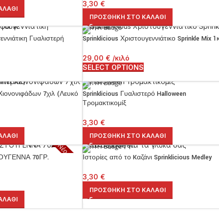
3,30
€
ΑΛΆΘΙ
ΠΡΟΣΘΉΚΗ ΣΤΟ ΚΑΛΆΘΙ
γεννιάτικη Γυαλιστερή
Sprinklicious Χριστουγεννιάτικο Sprinkle Mix 1κ
29,00
€
/κιλό
SELECT OPTIONS
ι Χιονονιφάδων 7χιλ (Λευκό
Sprinklicious Γυαλιστερό Halloween
Τρομακτικομίξ
3,30
€
ΑΛΆΘΙ
ΠΡΟΣΘΉΚΗ ΣΤΟ ΚΑΛΆΘΙ
Νέο προϊόν
ΟΥΓΕΝΝΑ 70ΓΡ.
Ιστορίες από το Kαζάνι Sprinklicious Medley
3,30
€
ΠΡΟΣΘΉΚΗ ΣΤΟ ΚΑΛΆΘΙ
ΑΛΆΘΙ