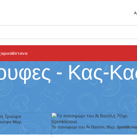
Α
αρικά
Βότανα
ουφες - Κας-Κα
αροπλαστική
/
Τρουφες - Κας-Κας
Show
9
12
ρούφα 90γρ
Το πανοφώρι του Άι Βασίλη 70γρ. Sprinklicio