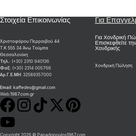
Στοιχεία Επικοινωνίας
Για Επαγγελ
Για Χονδρική Π
Χριστοφόρου Περραιβού 44
Επισκεφθείτε την
Χονδρικής
Τ.Κ 555 34 Άνω Τούμπα
Θεσσαλονίκη
Τηλ.
: (+30) 2310 940136
Χονδρική Πώληση
Φαξ
: (+30) 2314 005766
Αρ.Γ.Ε.ΜΗ
: 32589357000
Email
:
kaffedes@gmail.com
Web:
1987.com.gr
Copyright 2026 © Papadopoulos1987.com