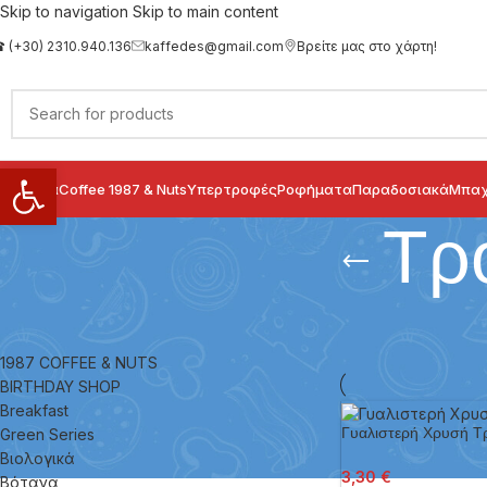
Skip to navigation
Skip to main content
 (+30) 2310.940.136
kaffedes@gmail.com
Βρείτε μας στο χάρτη!
Ανοίξτε τη γραμμή εργαλείων
ιολογικά
Coffee 1987 & Nuts
Υπερτροφές
Ροφήματα
Παραδοσιακά
Μπαχ
Τρ
ΚΑΤΗΓΟΡΊΕΣ ΠΡΟΪΌΝΤΩΝ
Αρχική σελίδα
/
Ζαχ
1987 COFFEE & NUTS
BIRTHDAY SHOP
Breakfast
Γυαλιστερή Χρυσή Τ
Green Series
Βιολογικά
3,30
€
Βότανα