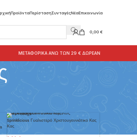
ρχική
Προϊόντα
Περίσταση
Συνταγές
Νέα
Επικοινωνία
0,00
€
ΜΕΤΑΦΟΡΙΚΑ ΑΝΩ ΤΩΝ 29 € ΔΩΡΕΑΝ
ς
18
24
Sprinklicious Γυαλιστερό Χριστουγεννιάτικο Κας
Κας
us