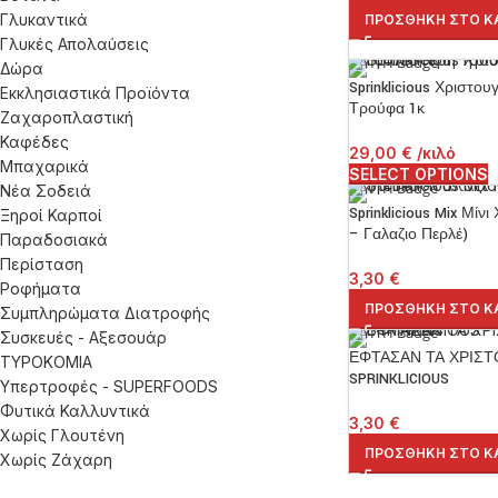
Γλυκαντικά
ΠΡΟΣΘΉΚΗ ΣΤΟ Κ
Γλυκές Απολαύσεις
Δώρα
Sprinklicious Χριστου
Εκκλησιαστικά Προϊόντα
Τρούφα 1κ
Ζαχαροπλαστική
Καφέδες
29,00
€
/κιλό
Μπαχαρικά
SELECT OPTIONS
Νέα Σοδειά
Sprinklicious Mix Μίν
Ξηροί Καρποί
– Γαλαζιο Περλέ)
Παραδοσιακά
Περίσταση
3,30
€
Ροφήματα
ΠΡΟΣΘΉΚΗ ΣΤΟ Κ
Συμπληρώματα Διατροφής
Συσκευές - Αξεσουάρ
ΕΦΤΑΣΑΝ ΤΑ ΧΡΙΣΤ
ΤΥΡΟΚΟΜΙΑ
SPRINKLICIOUS
Υπερτροφές - SUPERFOODS
Φυτικά Καλλυντικά
3,30
€
Χωρίς Γλουτένη
ΠΡΟΣΘΉΚΗ ΣΤΟ Κ
Χωρίς Ζάχαρη