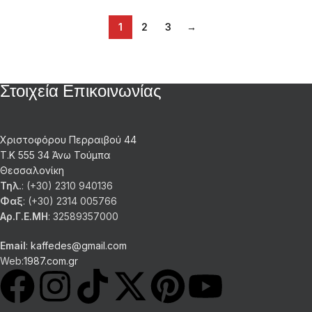
1
2
3
→
Στοιχεία Επικοινωνίας
Χριστοφόρου Περραιβού 44
Τ.Κ 555 34 Άνω Τούμπα
Θεσσαλονίκη
Τηλ.
: (+30) 2310 940136
Φαξ
: (+30) 2314 005766
Αρ.Γ.Ε.ΜΗ
: 32589357000
Email
:
kaffedes@gmail.com
Web:
1987.com.gr