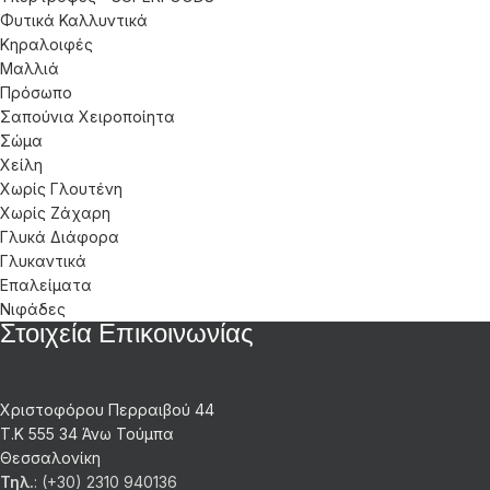
Φυτικά Καλλυντικά
Κηραλοιφές
Μαλλιά
Πρόσωπο
Σαπούνια Χειροποίητα
Σώμα
Χείλη
Χωρίς Γλουτένη
Χωρίς Ζάχαρη
Γλυκά Διάφορα
Γλυκαντικά
Επαλείματα
Νιφάδες
Στοιχεία Επικοινωνίας
Χριστοφόρου Περραιβού 44
Τ.Κ 555 34 Άνω Τούμπα
Θεσσαλονίκη
Τηλ.
: (+30) 2310 940136