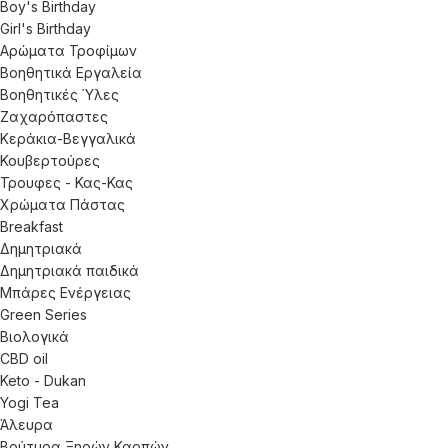
Boy's Birthday
Girl's Birthday
Αρώματα Τροφίμων
Βοηθητικά Εργαλεία
Βοηθητικές Ύλες
Ζαχαρόπαστες
Κεράκια-Βεγγαλικά
Κουβερτούρες
Τρουφες - Κας-Κας
Χρώματα Πάστας
Breakfast
Δημητριακά
Δημητριακά παιδικά
Μπάρες Ενέργειας
Green Series
Βιολογικά
CBD oil
Keto - Dukan
Yogi Tea
Άλευρα
Βούτυρα Ξηρών Καρπών