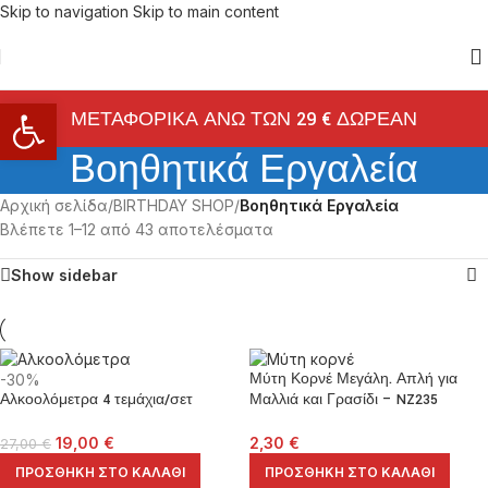
Skip to navigation
Skip to main content
Ανοίξτε τη γραμμή εργαλείων
ΜΕΤΑΦΟΡΙΚΑ ΑΝΩ ΤΩΝ 29 € ΔΩΡΕΑΝ
Βοηθητικά Εργαλεία
Αρχική σελίδα
/
BIRTHDAY SHOP
/
Βοηθητικά Εργαλεία
Βλέπετε 1–12 από 43 αποτελέσματα
Show sidebar
Μύτη Κορνέ Μεγάλη. Απλή για
-30%
Αλκοολόμετρα 4 τεμάχια/σετ
Μαλλιά και Γρασίδι – NZ235
19,00
€
2,30
€
27,00
€
ΠΡΟΣΘΉΚΗ ΣΤΟ ΚΑΛΆΘΙ
ΠΡΟΣΘΉΚΗ ΣΤΟ ΚΑΛΆΘΙ