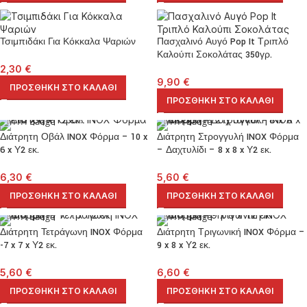
Τσιμπιδάκι Για Κόκκαλα Ψαριών
Πασχαλινό Αυγό Pop It Τριπλό
Καλούπι Σοκολάτας 350γρ.
2,30
€
9,90
€
ΠΡΟΣΘΉΚΗ ΣΤΟ ΚΑΛΆΘΙ
ΠΡΟΣΘΉΚΗ ΣΤΟ ΚΑΛΆΘΙ
Διάτρητη Οβάλ INOX Φόρμα – 10 x
Διάτρητη Στρογγυλή INOX Φόρμα
6 x Υ2 εκ.
– Δαχτυλίδι – 8 x 8 x Υ2 εκ.
6,30
€
5,60
€
ΠΡΟΣΘΉΚΗ ΣΤΟ ΚΑΛΆΘΙ
ΠΡΟΣΘΉΚΗ ΣΤΟ ΚΑΛΆΘΙ
Διάτρητη Τετράγωνη INOX Φόρμα
Διάτρητη Τριγωνική INOX Φόρμα –
-7 x 7 x Υ2 εκ.
9 x 8 x Υ2 εκ.
5,60
€
6,60
€
ΠΡΟΣΘΉΚΗ ΣΤΟ ΚΑΛΆΘΙ
ΠΡΟΣΘΉΚΗ ΣΤΟ ΚΑΛΆΘΙ