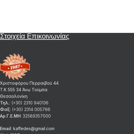
Στοιχεία Επικοινωνίας
Χριστοφόρου Περραιβού 44
Τ.Κ 555 34 Άνω Τούμπα
Θεσσαλονίκη
Τηλ.
: (+30) 2310 940136
Φαξ
: (+30) 2314 005766
Αρ.Γ.Ε.ΜΗ
: 32589357000
Email
:
kaffedes@gmail.com