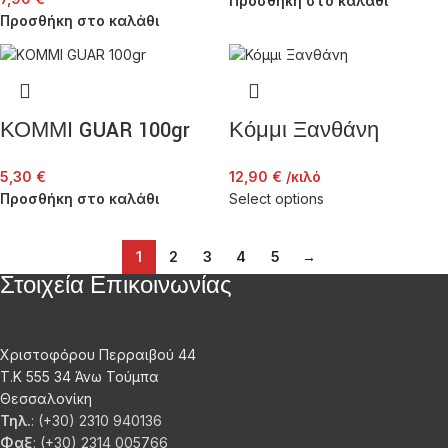
Προσθήκη στο καλάθι
Προσθήκη στο καλάθι
ΚΟΜΜΙ GUAR 100gr
Κόμμι Ξανθάνη
5,30
€
12,90
€
/κιλό
Προσθήκη στο καλάθι
Select options
1
2
3
4
5
→
Στοιχεία Επικοινωνίας
Χριστοφόρου Περραιβού 44
Τ.Κ 555 34 Άνω Τούμπα
Θεσσαλονίκη
Τηλ.
: (+30) 2310 940136
Φαξ
: (+30) 2314 005766