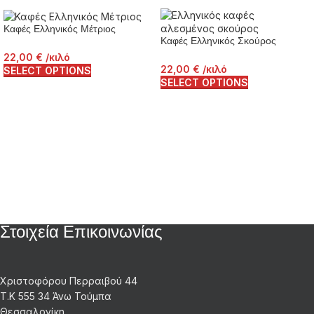
Καφές Ελληνικός Μέτριος
Καφές Ελληνικός Σκούρος
22,00
€
/κιλό
22,00
€
/κιλό
SELECT OPTIONS
SELECT OPTIONS
Στοιχεία Επικοινωνίας
Χριστοφόρου Περραιβού 44
Τ.Κ 555 34 Άνω Τούμπα
Θεσσαλονίκη