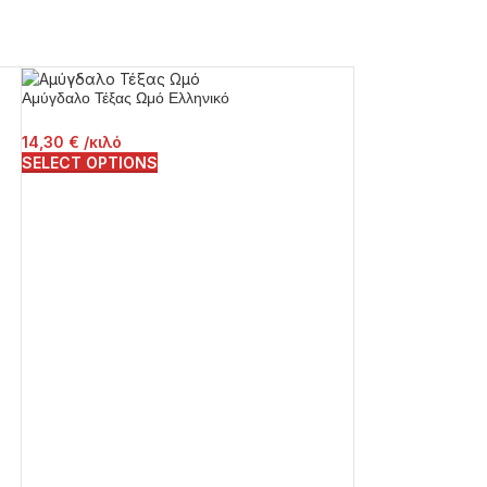
Αμύγδαλο Τέξας Ωμό Ελληνικό
14,30
€
/κιλό
SELECT OPTIONS
Καλάμποκι Ποπ Κόρ
1,00
€
ΠΡΟΣΘΉΚΗ ΣΤΟ 