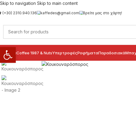
Skip to navigation
Skip to main content
 (+30) 2310.940.136
kaffedes@gmail.com
Βρείτε μας στο χάρτη!
Ανοίξτε τη γραμμή εργαλείων
ιολογικά
Coffee 1987 & Nuts
Υπερτροφές
Ροφήματα
Παραδοσιακά
Μπαχ
Click to enlarge