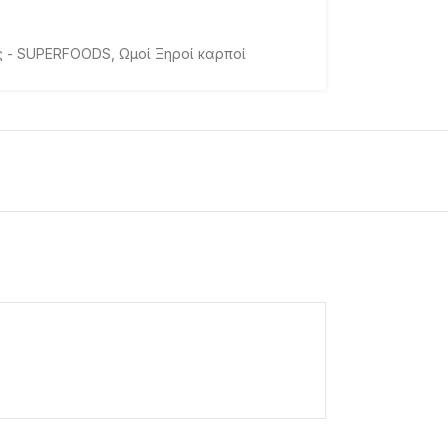
ς - SUPERFOODS
,
Ωμοί Ξηροί καρποί