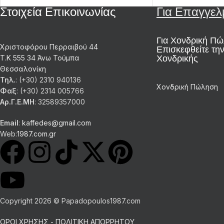
Στοιχεία Επικοινωνίας
Για Επαγγελ
Για Χονδρική Π
Χριστοφόρου Περραιβού 44
Επισκεφθείτε την
Χονδρικής
Τ.Κ 555 34 Άνω Τούμπα
Θεσσαλονίκη
Τηλ.
: (+30) 2310 940136
Χονδρική Πώληση
Φαξ
: (+30) 2314 005766
Αρ.Γ.Ε.ΜΗ
: 32589357000
Email
:
kaffedes@gmail.com
Web:
1987.com.gr
Copyright 2026 © Papadopoulos1987.com
ΟΡΟΙ ΧΡΗΣΗΣ - ΠΟΛΙΤΙΚΗ ΑΠΟΡΡΗΤΟΥ