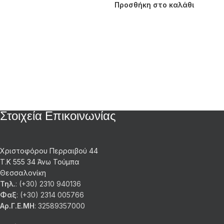
Προσθήκη στο καλάθι
Στοιχεία Επικοινωνίας
Χριστοφόρου Περραιβού 44
Τ.Κ 555 34 Άνω Τούμπα
Θεσσαλονίκη
Τηλ.
: (+30) 2310 940136
Φαξ
: (+30) 2314 005766
Αρ.Γ.Ε.ΜΗ
: 32589357000