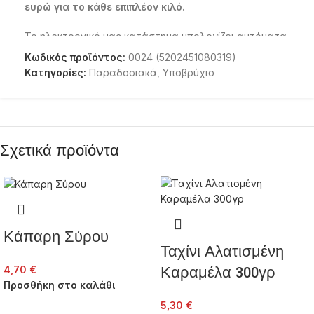
ευρώ για το κάθε επιπλέον κιλό.
Το ηλεκτρονικό μας κατάστημα υπολογίζει αυτόματα
το κόστος του έξτρα βάρους και του όγκου και σαν
Κωδικός προϊόντος:
0024 (5202451080319)
ενημερώνει για το κόστος μεταφορικών.
Κατηγορίες:
Παραδοσιακά
,
Υποβρύχιο
Τα προϊόντα αποστέλλονται με την
SPEEDEX
,
ΕΛΤΑ
courier
,
ACS courier
,
COURIER
CENTER
παραδίδονται με ασφάλεια στη διεύθυνση
που θα ορίσετε μέσα σε δύο ή τρεις εργάσιμες
Σχετικά προϊόντα
ημέρες από την ημέρα πληρωμής της παραγγελίας.
Κάπαρη Σύρου
Ταχίνι Αλατισμένη
Καραμέλα 300γρ
4,70
€
Προσθήκη στο καλάθι
5,30
€