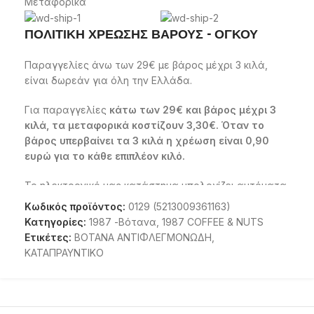
Μεταφορικά
στην καταπολέμηση του βήχα και του
κρυολογήματος.
ΠΟΛΙΤΙΚΗ ΧΡΕΩΣΗΣ ΒΑΡΟΥΣ - ΟΓΚΟΥ
Επιστημονική ονομασία:
Παραγγελίες άνω των 29€ με βάρος μέχρι 3 κιλά,
malvae silverstris.
είναι δωρεάν για όλη την Ελλάδα.
Για παραγγελίες
κάτω των 29€ και βάρος μέχρι 3
κιλά, τα μεταφορικά κοστίζουν 3,30€. Όταν το
βάρος υπερβαίνει τα 3 κιλά η χρέωση είναι 0,90
ευρώ για το κάθε επιπλέον κιλό.
Το ηλεκτρονικό μας κατάστημα υπολογίζει αυτόματα
το κόστος του έξτρα βάρους και του όγκου και σαν
Κωδικός προϊόντος:
0129 (5213009361163)
ενημερώνει για το κόστος μεταφορικών.
Κατηγορίες:
1987 -Βότανα
,
1987 COFFEE & NUTS
Ετικέτες:
ΒΟΤΑΝΑ ΑΝΤΙΦΛΕΓΜΟΝΩΔΗ
,
Τα προϊόντα αποστέλλονται με την
SPEEDEX
,
ΕΛΤΑ
ΚΑΤΑΠΡΑΥΝΤΙΚΟ
courier
,
ACS courier
,
COURIER
CENTER
παραδίδονται με ασφάλεια στη διεύθυνση
που θα ορίσετε μέσα σε δύο ή τρεις εργάσιμες
ημέρες από την ημέρα πληρωμής της παραγγελίας.