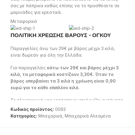
σας με πάπρικα καθώς επίσης να το προσθέσετε σε
μαρινάδες για κρεατικά.
Μεταφορικά
ΠΟΛΙΤΙΚΗ ΧΡΕΩΣΗΣ ΒΑΡΟΥΣ - ΟΓΚΟΥ
Παραγγελίες άνω των 29€ με βάρος μέχρι 3 κιλά,
είναι δωρεάν για όλη την Ελλάδα.
Για παραγγελίες
κάτω των 29€ και βάρος μέχρι 3
κιλά, τα μεταφορικά κοστίζουν 3,30€. Όταν το
βάρος υπερβαίνει τα 3 κιλά η χρέωση είναι 0,90
ευρώ για το κάθε επιπλέον κιλό.
Το ηλεκτρονικό μας κατάστημα υπολογίζει αυτόματα
το κόστος του έξτρα βάρους και του όγκου και σαν
Κωδικός προϊόντος:
0093
ενημερώνει για το κόστος μεταφορικών.
Κατηγορίες:
Μπαχαρικά
,
Μπαχαρικά Αλεσμένα
Τα προϊόντα αποστέλλονται με την
SPEEDEX
,
ΕΛΤΑ
courier
,
ACS courier
,
COURIER