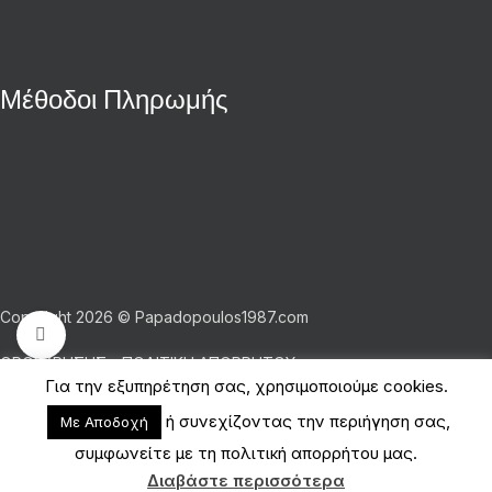
Μέθοδοι Πληρωμής
Copyright 2026 © Papadopoulos1987.com
Click to enlarge
ΟΡΟΙ ΧΡΗΣΗΣ - ΠΟΛΙΤΙΚΗ ΑΠΟΡΡΗΤΟΥ
Για την εξυπηρέτηση σας, χρησιμοποιούμε cookies.
Shop
ή συνεχίζοντας την περιήγηση σας,
Με Αποδοχή
Cart
συμφωνείτε με τη πολιτική απορρήτου μας.
Διαβάστε περισσότερα
My account