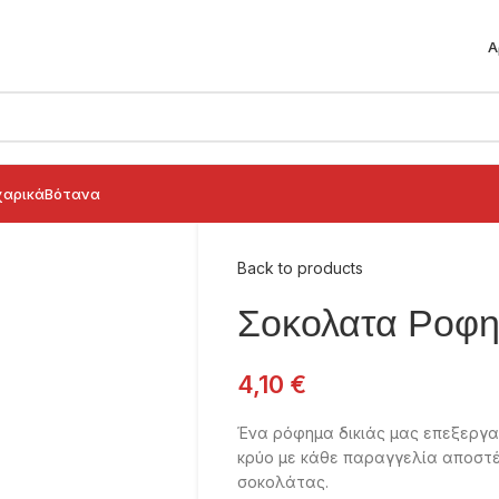
Α
αρικά
Βότανα
Back to products
Σοκολατα Ροφημ
4,10
€
Ένα ρόφημα δικιάς μας επεξεργα
κρύο με κάθε παραγγελία αποστέ
σοκολάτας.