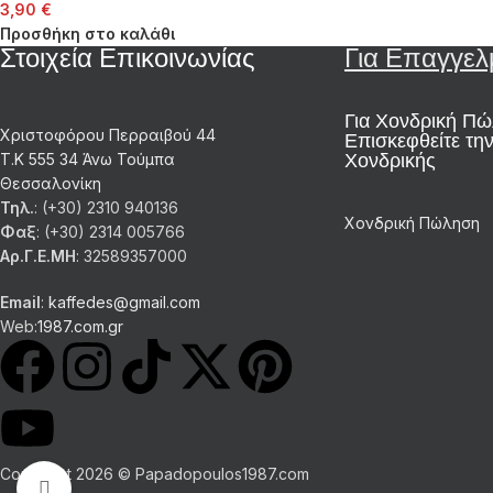
3,90
€
Προσθήκη στο καλάθι
Στοιχεία Επικοινωνίας
Για Επαγγελ
Για Χονδρική Π
Χριστοφόρου Περραιβού 44
Επισκεφθείτε την
Χονδρικής
Τ.Κ 555 34 Άνω Τούμπα
Θεσσαλονίκη
Τηλ.
: (+30) 2310 940136
Χονδρική Πώληση
Φαξ
: (+30) 2314 005766
Αρ.Γ.Ε.ΜΗ
: 32589357000
Email
:
kaffedes@gmail.com
Web:
1987.com.gr
Copyright 2026 © Papadopoulos1987.com
Click to enlarge