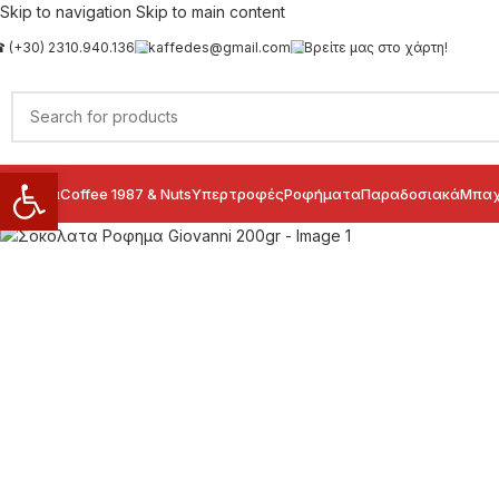
Skip to navigation
Skip to main content
 (+30) 2310.940.136
kaffedes@gmail.com
Βρείτε μας στο χάρτη!
Ανοίξτε τη γραμμή εργαλείων
ιολογικά
Coffee 1987 & Nuts
Υπερτροφές
Ροφήματα
Παραδοσιακά
Μπαχ