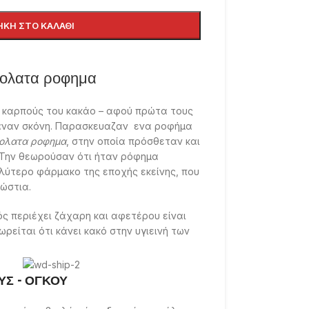
ΚΗ ΣΤΟ ΚΑΛΆΘΙ
ολατα ροφημα
ς καρπούς του κακάο – αφού πρώτα τους
καναν σκόνη. Παρασκευαζαν ενα ροφήμα
ολατα ροφημα
, στην οποία πρόσθεταν και
 Την θεωρούσαν ότι ήταν ρόφημα
αλύτερο φάρμακο της εποχής εκείνης, που
ώστια.
ς περιέχει ζάχαρη και αφετέρου είναι
ρείται ότι κάνει κακό στην υγιεινή των
ται από συχνό καθάρισμα των δοντιών.
οδείξει πως βοηθά στην καταπολέμηση
ει τη μνήμη για αυτό τον λόγο οι
ΥΣ - ΟΓΚΟΥ
ητές, όταν είναι σε περίοδο εξετάσεων.
ες έρευνες, η μαύρη σοκολάτα