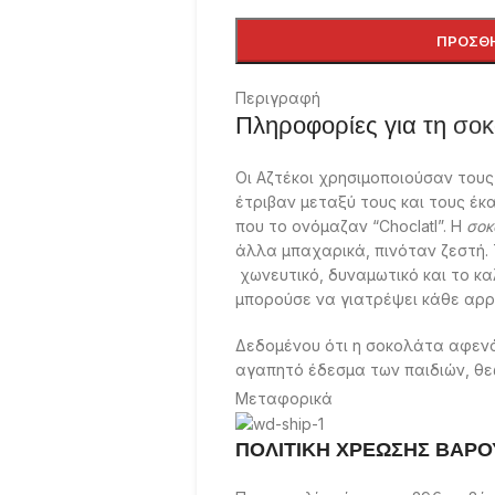
ΠΡΟΣΘΉ
Περιγραφή
Πληροφορίες για τη
σοκ
Οι Αζτέκοι χρησιμοποιούσαν του
έτριβαν μεταξύ τους και τους έ
που το ονόμαζαν “Choclatl”. Η
σοκ
άλλα μπαχαρικά, πινόταν ζεστή.
χωνευτικό, δυναμωτικό και το κ
μπορούσε να γιατρέψει κάθε αρρ
Δεδομένου ότι η σοκολάτα αφενό
αγαπητό έδεσμα των παιδιών, θεω
δοντιών τους, όταν δε συνοδεύε
Μεταφορικά
Επιστημονικές έρευνες έχουν απ
του άγχους και παράλληλα ενισχύ
ΠΟΛΙΤΙΚΗ ΧΡΕΩΣΗΣ ΒΑΡΟ
ψυχολόγοι την προτείνουν σε μαθ
Μάλιστα, σύμφωνα με παλαιότερ