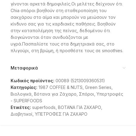
γίνονται αρκετά δημοφιλείς.Οι μελέτες δείχνουν ότι
Chia σπόροι βοηθούν στη σταθεροποίηση του
σακχάρου στο αίμα και μπορούν να μειώσουν τον
κίνδυνο σας για τις καρδιακές παθήσεις. Βοηθούν
στην καταπολέμηση της πείνας, δεδομένου ότι
διογκώνονται όταν συνδυάζονται με
υγρά.Πασπαλίστε τους στα δημητριακά σας, στο
πλιγούρι, στη βρώμη, ή προσθέστε τους σε smoothies.
Μεταφορικά
Κωδικός προϊόντος:
00089 (5213009360531)
Κατηγορίες:
1987 COFFEE & NUTS
,
Green Series
,
Βιολογικά
,
Βότανα για Ζάχαρο
,
Σπόροι
,
Υπερτροφές
- SUPERFOODS
Ετικέτες:
superfoods
,
ΒΟΤΑΝΑ ΓΙΑ ΖΑΧΑΡΟ
,
Διαβητικοί
,
ΥΠΕΤΡΟΦΕΣ ΓΙΑ ΖΑΧΑΡΟ