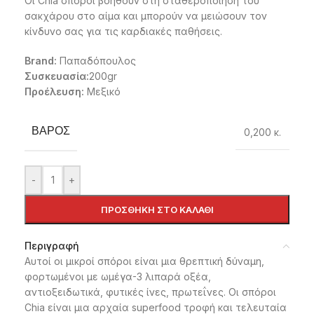
Οι Chia σπόροι βοηθούν στη σταθεροποίηση του
σακχάρου στο αίμα και μπορούν να μειώσουν τον
κίνδυνο σας για τις καρδιακές παθήσεις.
Brand:
Παπαδόπουλος
Συσκευασία:
200gr
Προέλευση:
Μεξικό
ΒΆΡΟΣ
0,200 κ.
-
+
ΠΡΟΣΘΉΚΗ ΣΤΟ ΚΑΛΆΘΙ
Περιγραφή
Αυτοί οι μικροί σπόροι είναι μια θρεπτική δύναμη,
φορτωμένοι με ωμέγα-3 λιπαρά οξέα,
αντιοξειδωτικά, φυτικές ίνες, πρωτεΐνες. Οι σπόροι
Chia είναι μια αρχαία superfood τροφή και τελευταία