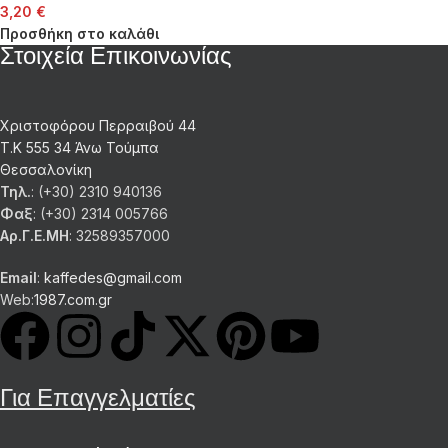
3,20
€
Προσθήκη στο καλάθι
Στοιχεία Επικοινωνίας
Χριστοφόρου Περραιβού 44
Τ.Κ 555 34 Άνω Τούμπα
Θεσσαλονίκη
Τηλ.
: (+30) 2310 940136
Φαξ
: (+30) 2314 005766
Αρ.Γ.Ε.ΜΗ
: 32589357000
Email
:
kaffedes@gmail.com
Web:
1987.com.gr
Για Επαγγελματίες