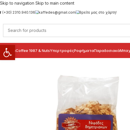
Skip to navigation
Skip to main content
 (+30) 2310.940.136
kaffedes@gmail.com
Βρείτε μας στο χάρτη!
Ανοίξτε τη γραμμή εργαλείων
ιολογικά
Coffee 1987 & Nuts
Υπερτροφές
Ροφήματα
Παραδοσιακά
Μπαχ