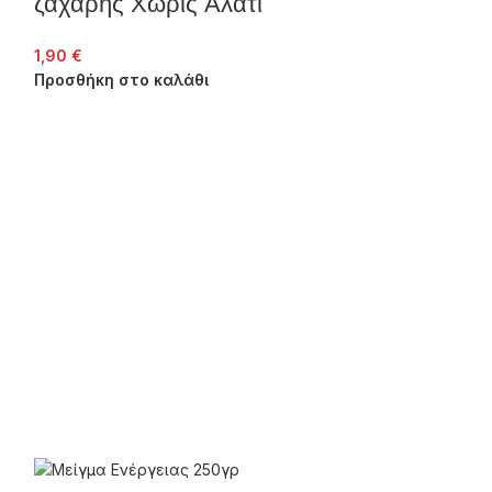
ζάχαρης Χωρίς Αλάτι
1,90
€
Προσθήκη στο καλάθι
Corn Flake
ζάχαρης
1,90
€
Προσθήκη στο 