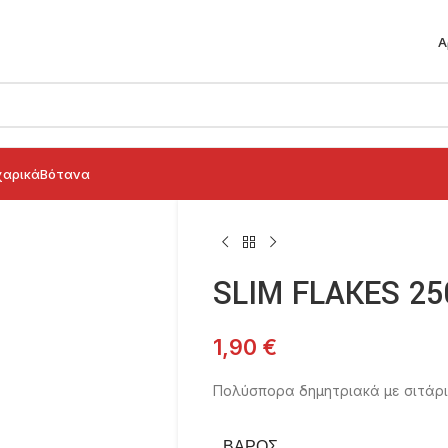
Α
αρικά
Βότανα
SLIM FLAKES 2
1,90
€
Πολύσπορα δημητριακά με σιτάρι 
ΒΆΡΟΣ