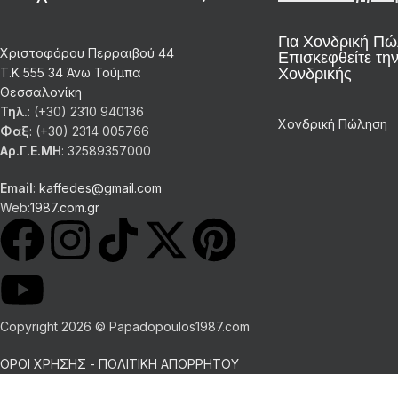
Για Χονδρική Π
Χριστοφόρου Περραιβού 44
Επισκεφθείτε την
Χονδρικής
Τ.Κ 555 34 Άνω Τούμπα
Θεσσαλονίκη
Τηλ.
: (+30) 2310 940136
Χονδρική Πώληση
Φαξ
: (+30) 2314 005766
Αρ.Γ.Ε.ΜΗ
: 32589357000
Email
:
kaffedes@gmail.com
Web:
1987.com.gr
Copyright 2026 © Papadopoulos1987.com
ΟΡΟΙ ΧΡΗΣΗΣ - ΠΟΛΙΤΙΚΗ ΑΠΟΡΡΗΤΟΥ