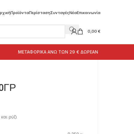
ρχική
Προϊόντα
Περίσταση
Συνταγές
Νέα
Επικοινωνία
0,00
€
ΜΕΤΑΦΟΡΙΚΑ ΑΝΩ ΤΩΝ 29 € ΔΩΡΕΑΝ
50ΓΡ
και ρύζι