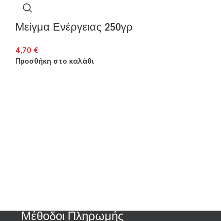
Μείγμα Ενέργειας 250γρ
4,70
€
Προσθήκη στο καλάθι
Bran Flake
ζάχαρης
2,30
€
Προσθήκη στο 
Μέθοδοι Πληρωμής