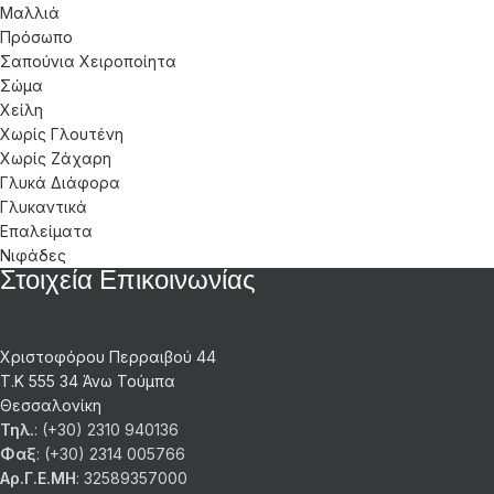
Μαλλιά
Πρόσωπο
Σαπούνια Χειροποίητα
Σώμα
Χείλη
Χωρίς Γλουτένη
Χωρίς Ζάχαρη
Γλυκά Διάφορα
Γλυκαντικά
Επαλείματα
Νιφάδες
Στοιχεία Επικοινωνίας
Χριστοφόρου Περραιβού 44
Τ.Κ 555 34 Άνω Τούμπα
Θεσσαλονίκη
Τηλ.
: (+30) 2310 940136
Φαξ
: (+30) 2314 005766
Αρ.Γ.Ε.ΜΗ
: 32589357000