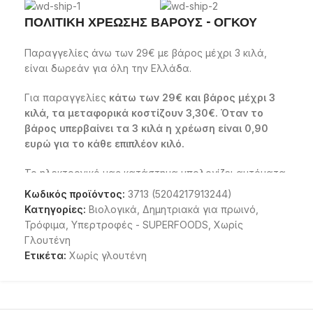
ΠΟΛΙΤΙΚΗ ΧΡΕΩΣΗΣ ΒΑΡΟΥΣ - ΟΓΚΟΥ
Παραγγελίες άνω των 29€ με βάρος μέχρι 3 κιλά,
είναι δωρεάν για όλη την Ελλάδα.
Για παραγγελίες
κάτω των 29€ και βάρος μέχρι 3
κιλά, τα μεταφορικά κοστίζουν 3,30€. Όταν το
βάρος υπερβαίνει τα 3 κιλά η χρέωση είναι 0,90
ευρώ για το κάθε επιπλέον κιλό.
Το ηλεκτρονικό μας κατάστημα υπολογίζει αυτόματα
το κόστος του έξτρα βάρους και του όγκου και σαν
Κωδικός προϊόντος:
3713 (5204217913244)
ενημερώνει για το κόστος μεταφορικών.
Κατηγορίες:
Βιολογικά
,
Δημητριακά για πρωινό
,
Τρόφιμα
,
Υπερτροφές - SUPERFOODS
,
Χωρίς
Τα προϊόντα αποστέλλονται με την
SPEEDEX
,
ΕΛΤΑ
Γλουτένη
courier
,
ACS courier
,
COURIER
Ετικέτα:
Χωρίς γλουτένη
CENTER
παραδίδονται με ασφάλεια στη διεύθυνση
που θα ορίσετε μέσα σε δύο ή τρεις εργάσιμες
ημέρες από την ημέρα πληρωμής της παραγγελίας.